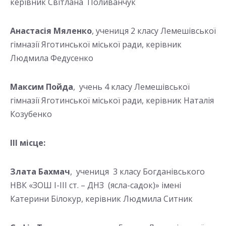
керівник Світлана Поливанчук
Анастасія Мяленко
, учениця 2 класу Лемешівської
гімназії Яготинської міської ради, керівник
Людмила Федусенко
Максим Пойда
, учень 4 класу Лемешівської
гімназії Яготинської міської ради, керівник Наталія
Козубенко
ІІІ місце:
Злата Бахмач
, учениця 3 класу Богданівського
НВК «ЗОШ І-ІІІ ст. – ДНЗ (ясла-садок)» імені
Катерини Білокур, керівник Людмила Ситник