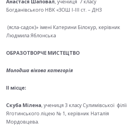
Анастася Шаповал
, учениця 7 класу
Богданівського НВК «ЗОШ І-ІІІ ст. – ДНЗ
(ясла-садок)» імені Катерини Білокур, керівник
Людмила Яблонська
ОБРАЗОТВОРЧЕ МИСТЕЦТВО
Молодша вікова категорія
ІІ місце:
Скуба Мілена
, учениця 3 класу Сулимівської філії
Яготинського ліцею № 1, керівник Наталія
Мордовцева.