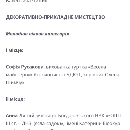
Валентина Чижик.
ДЕКОРАТИВНО-ПРИКЛАДНЕ МИСТЕЦТВО
Молодша вікова категорія
І місце:
Софія Русакова
, вихованка гуртка «Весела
майстерня» Яготинського БДЮТ, керівник Олена
Шимчук
ІІ місце:
Анна Латай
, учениця Богданівського НВК «ЗОШ І-
ІІІ ст. – ДНЗ (ясла-садок)», імені Катерини Білокур