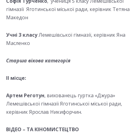
Софія Турченко
, учениця 5 класу Лемешівської
гімназії Яготинської міської ради, керівник Тетяна
Македон
Учні 3 класу
Лемешівської гімназії, керівник Яна
Масленко
Старша вікова категорія
ІІ місце:
Артем Реготун
, вихованець гуртка «Джура»
Лемешівської гімназії Яготинської міської ради,
керівник Ярослав Никифорчин.
ВІДЕО – ТА КІНОМИСТЕЦТВО