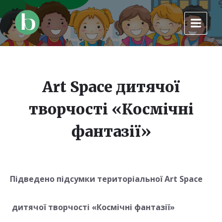
Skip
Skip
Skip
to
to
to
content
main
footer
navigation
Art Space дитячої
творчості «Космічні
фантазії»
Підведено підсумки територіальної
Art Space
дитячої творчості «Космічні фантазії»