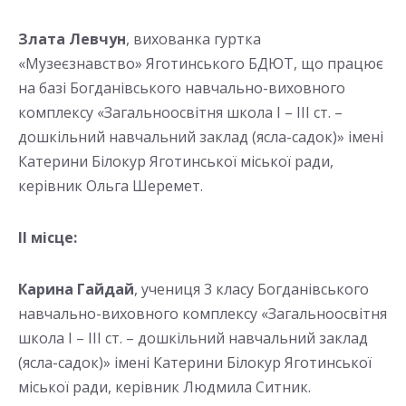
Злата Левчун
, вихованка гуртка
«Музеєзнавство» Яготинського БДЮТ, що працює
на базі Богданівського навчально-виховного
комплексу «Загальноосвітня школа І – ІІІ ст. –
дошкільний навчальний заклад (ясла-садок)» імені
Катерини Білокур Яготинської міської ради,
керівник Ольга Шеремет.
ІІ місце:
Карина Гайдай
, учениця 3 класу Богданівського
навчально-виховного комплексу «Загальноосвітня
школа І – ІІІ ст. – дошкільний навчальний заклад
(ясла-садок)» імені Катерини Білокур Яготинської
міської ради, керівник Людмила Ситник.