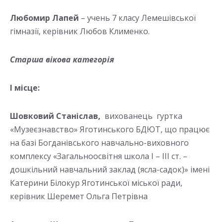
Любомир Лапей
– учень 7 класу Лемешівської
гімназії, керівник Любов Клименко.
Старша вікова категорія
І місце:
Шовковий Станіслав,
вихованець гуртка
«Музеєзнавство» Яготинського БДЮТ, що працює
на базі Богданівського навчально-виховного
комплексу «Загальноосвітня школа І – ІІІ ст. –
дошкільний навчальний заклад (ясла-садок)» імені
Катерини Білокур Яготинської міської ради,
керівник Шеремет Ольга Петрівна