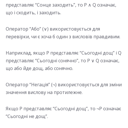
представляє “Сонце заходить”, то P ∧ Q означає,
що і сходить, і заходить.
Оператор “Або” (∨) використовується для
перевірки, чи є хоча б один з висловів правдивим.
Наприклад, якщо P представляє “Сьогодні дощ” і Q
представляє “Сьогодні сонячно”, то P ∨ Q означає,
що або йде дощ, або сонячно.
Оператор “Негація” (¬) використовується для зміни
значення вислову на протилежне.
Якщо P представляє “Сьогодні дощ”, то ¬P означає
“Сьогодні не дощ”.