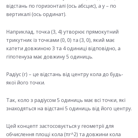
відстань по горизонталі (ось абсцис), а y – по
вертикалі (ось ординат).
Наприклад, точка (3, 4) утворює прямокутний
трикутник із точками (0, 0) та (3, 0), який має
катети довжиною 3 та 4 одиниці відповідно, а
гіпотенуза має довжину 5 одиниць.
Радіус (r) – це відстань від центру кола до будь-
якої його точки.
Так, коло з радіусом 5 одиниць має всі точки, які
знаходяться на відстані 5 одиниць від його центру.
Цей концепт застосовується у геометрії для
обчислення площі кола (πr^2) та довжини кола