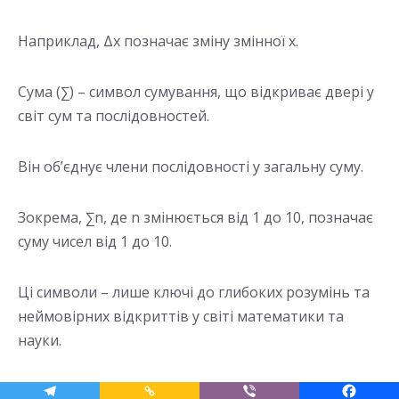
Наприклад, Δx позначає зміну змінної x.
Сума (∑) – символ сумування, що відкриває двері у
світ сум та послідовностей.
Він об’єднує члени послідовності у загальну суму.
Зокрема, ∑n, де n змінюється від 1 до 10, позначає
суму чисел від 1 до 10.
Ці символи – лише ключі до глибоких розумінь та
неймовірних відкриттів у світі математики та
науки.
Вони не лише інструменти, а й магічні вікна, що