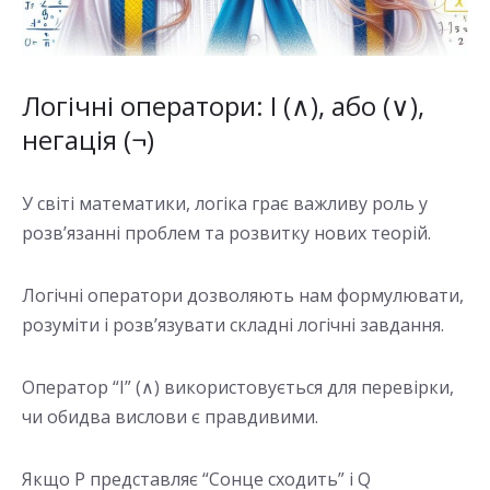
Логічні оператори: І (∧), або (∨),
негація (¬)
У світі математики, логіка грає важливу роль у
розв’язанні проблем та розвитку нових теорій.
Логічні оператори дозволяють нам формулювати,
розуміти і розв’язувати складні логічні завдання.
Оператор “І” (∧) використовується для перевірки,
чи обидва вислови є правдивими.
Якщо P представляє “Сонце сходить” і Q