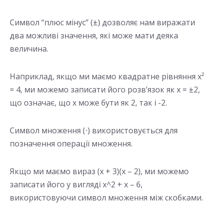
Символ “плюс мінус” (±) дозволяє нам виражати
два можливі значення, які може мати деяка
величина.
Наприклад, якщо ми маємо квадратне рівняння x²
= 4, ми можемо записати його розв’язок як x = ±2,
що означає, що x може бути як 2, так і -2.
Символ множення (⋅) використовується для
позначення операції множення.
Якщо ми маємо вираз (x + 3)(x – 2), ми можемо
записати його у вигляді x^2 + x – 6,
використовуючи символ множення між скобками.