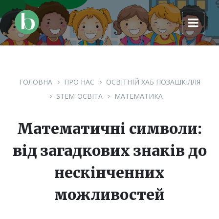
Skip
Skip
Skip
to
to
to
content
main
footer
navigation
ГОЛОВНА
ПРО НАС
ОСВІТНІЙ ХАБ ПОЗАШКІЛЛЯ
STEM-ОСВІТА
МАТЕМАТИКА
Математичні символи:
від загадкових знаків до
нескінченних
можливостей