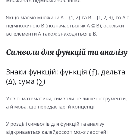
множина є підмножиною іншої.
Якщо маємо множини A = {1, 2} та B = {1, 2, 3}, то A є
підмножиною B (позначається як A ⊆ B), оскільки
всі елементи A також знаходяться в B.
Символи для функцій та аналізу
Знаки функцій: функція (ƒ), дельта
(Δ), сума (∑)
У світі математики, символи не лише інструменти,
а й мова, що передає ідеї й концепції.
У розділі символів для функцій та аналізу
відкривається калейдоскоп можливостей і