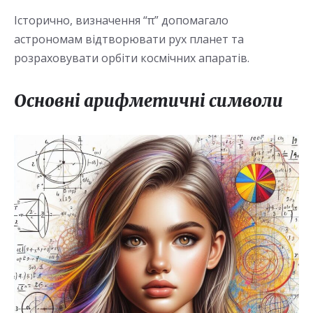
Історично, визначення “π” допомагало
астрономам відтворювати рух планет та
розраховувати орбіти космічних апаратів.
Основні арифметичні символи