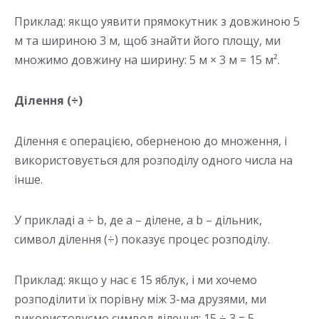
Приклад: якщо уявити прямокутник з довжиною 5
м та шириною 3 м, щоб знайти його площу, ми
множимо довжину на ширину: 5 м × 3 м = 15 м².
Ділення (÷)
Ділення є операцією, оберненою до множення, і
використовується для розподілу одного числа на
інше.
У прикладі a ÷ b, де a – ділене, а b – дільник,
символ ділення (÷) показує процес розподілу.
Приклад: якщо у нас є 15 яблук, і ми хочемо
розподілити їх порівну між 3-ма друзями, ми
використовуємо символ ділення: 15 ÷ 3 = 5.