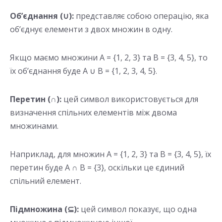
Об’єднання (∪):
представляє собою операцію, яка
об’єднує елементи з двох множин в одну.
Якщо маємо множини A = {1, 2, 3} та B = {3, 4, 5}, то
їх об’єднання буде A ∪ B = {1, 2, 3, 4, 5}.
Перетин (∩):
цей символ використовується для
визначення спільних елементів між двома
множинами.
Наприклад, для множин A = {1, 2, 3} та B = {3, 4, 5}, їх
перетин буде A ∩ B = {3}, оскільки це єдиний
спільний елемент.
Підмножина (⊆):
цей символ показує, що одна