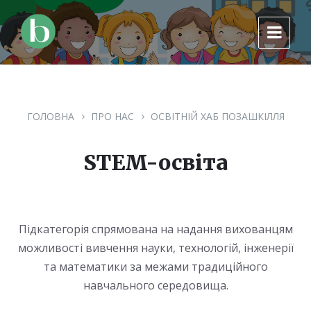
Skip
Skip
Skip
to
to
to
content
main
footer
navigation
ГОЛОВНА
ПРО НАС
ОСВІТНІЙ ХАБ ПОЗАШКІЛЛЯ
STEM-освіта
Підкатегорія спрямована на надання вихованцям
можливості вивчення науки, технологій, інженерії
та математики за межами традиційного
навчального середовища.