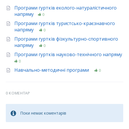
Програми гуртків еколого-натуралiстичного
напряму​
0
Програми гуртків туристсько-краєзнавчого
напряму
0
Програми гуртків фізкультурно-спортивного
напряму
0
Програми гуртків науково-технічного напряму
0
Навчально-методичні програми
0
0 КОМЕНТАР
Поки немає коментарів