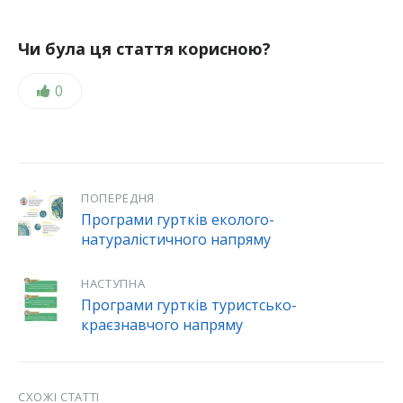
Чи була ця стаття корисною?
Likes:
0
ПОПЕРЕДНЯ
Програми гуртків еколого-
натуралiстичного напряму​
НАСТУПНА
Програми гуртків туристсько-
краєзнавчого напряму
СХОЖІ СТАТТІ