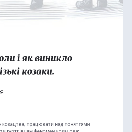
оли і як виникло
зькі козаки.
ця
о козацтва, працювати над поняттями
нити гуртківцям феномен козацтва;