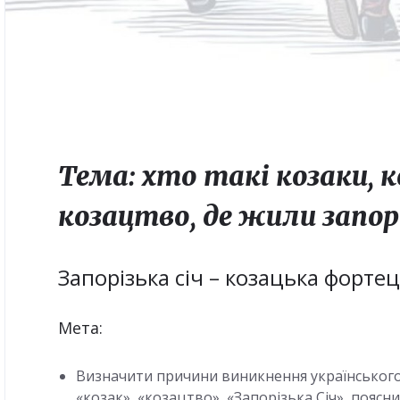
Тема: хто такі козаки, к
козацтво, де жили запорі
Запорізька січ – козацька форте
Мета:
Визначити причини виникнення українськог
«козак», «козацтво», «Запорізька Січ», пояс