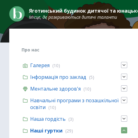
Skip
Skip
Skip
to
to
to
Яготинський будинок дитячої та юнацько
content
main
footer
Місце, де розкриваються дитячі таланти
navigation
Про нас
Галерея
(10)
Інформація про заклад
(5)
Ментальне здоров'я
(10)
Навчальні програми з позашкільної
освіти
(10)
Наша гордість
(3)
Наші гуртки
(29)