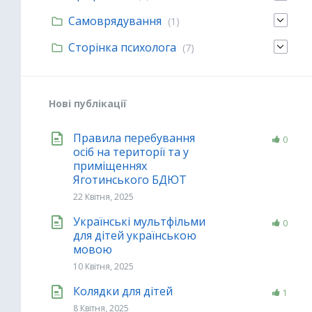
Самоврядування
(1)
Сторінка психолога
(7)
Нові публікації
Правила перебування
0
осіб на території та у
приміщеннях
Яготинського БДЮТ
22 Квітня, 2025
Українські мультфільми
0
для дітей українською
мовою
10 Квітня, 2025
Колядки для дітей
1
8 Квітня, 2025