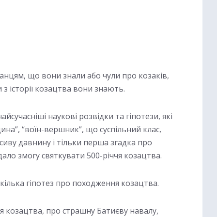
нцям, що вони знали або чули про козаків,
и з історії козацтва вони знають.
йсучасніші наукові розвідки та гіпотези, які
ина”, “воїн-вершник”, що суспільний клас,
 сиву давнину і тільки перша згадка про
 дало змогу святкувати 500-річчя козацтва.
 кілька гіпотез про походження козацтва.
 козацтва, про страшну Батиєву навалу,