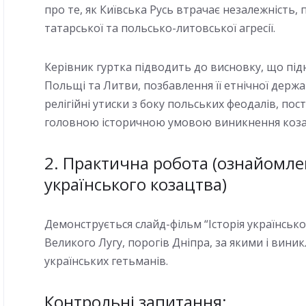
про те, як Київська Русь втрачає незалежність,
татарської та польсько-литовської агресії.
Керівник гуртка підводить до висновку, що пі
Польщі та Литви, позбавлення її етнічної держав
релігійні утиски з боку польських феодалів, пос
головною історичною умовою виникнення коза
2. Практична робота (ознайомлен
українського козацтва)
Демонструється слайд-фільм “Історія українсько
Великого Лугу, порогів Дніпра, за якими і вини
українських гетьманів.
Контрольні запитання: