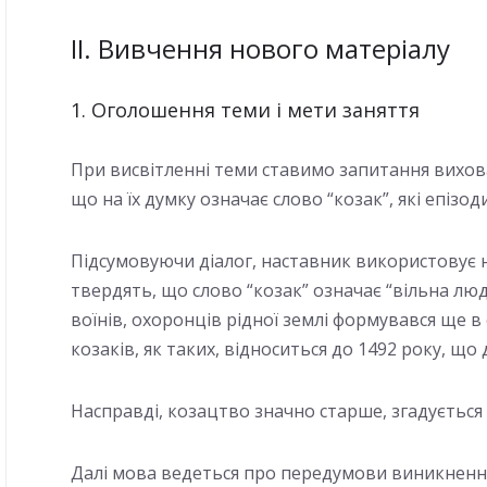
ІІ. Вивчення нового матеріалу
1. Оголошення теми і мети заняття
При висвітленні теми ставимо запитання вихова
що на їх думку означає слово “козак”, які епізод
Підсумовуючи діалог, наставник використовує на
твердять, що слово “козак” означає “вільна люд
воїнів, охоронців рідної землі формувався ще в
козаків, як таких, відноситься до 1492 року, що
Насправді, козацтво значно старше, згадується
Далі мова ведеться про передумови виникнення