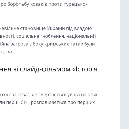
 про боротьбу козаків проти турецько-
дневільне становище України під владою
ності, соціальне гноблення, національні і
тійна загроза з боку кримських татар були
цтва.
ня зі слайд-фільмом «Історія
го козацтва”, де звертається увага на опис
кли перші Січі, розповідається про перших