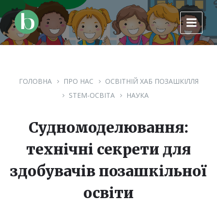
Skip
Skip
Skip
to
to
to
content
main
footer
navigation
ГОЛОВНА
ПРО НАС
ОСВІТНІЙ ХАБ ПОЗАШКІЛЛЯ
STEM-ОСВІТА
НАУКА
Судномоделювання:
технічні секрети для
здобувачів позашкільної
освіти