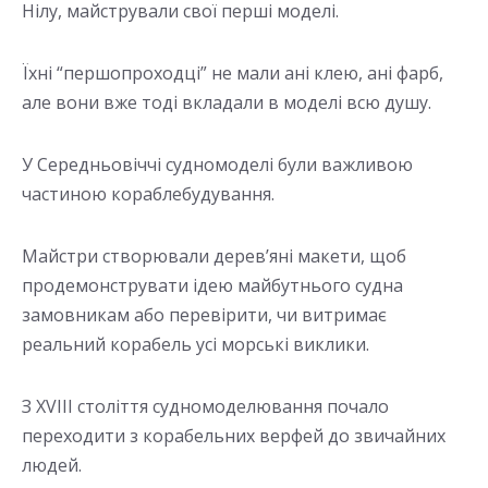
Нілу, майстрували свої перші моделі.
Їхні “першопроходці” не мали ані клею, ані фарб,
але вони вже тоді вкладали в моделі всю душу.
У Середньовіччі судномоделі були важливою
частиною кораблебудування.
Майстри створювали дерев’яні макети, щоб
продемонструвати ідею майбутнього судна
замовникам або перевірити, чи витримає
реальний корабель усі морські виклики.
З XVIII століття судномоделювання почало
переходити з корабельних верфей до звичайних
людей.