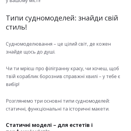
у вашому місті!
Типи судномоделей: знайди свій
стиль!
Судномоделювання – це цілий світ, де кожен
знайде щось до душі.
Чи ти мрієш про філігранну красу, чи хочеш, щоб
твій кораблик борознив справжні хвилі – у тебе є
вибір!
Розглянемо три основні типи судномоделей:
статичні, функціональні та історичні макети.
Статичні моделі – для естетів і