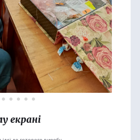
у екрані
 ідеї до готового виробу.