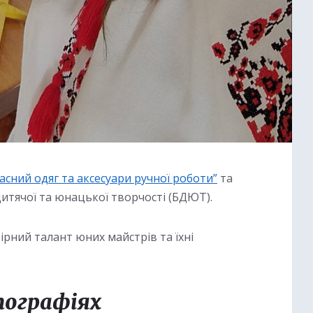
асний одяг та аксесуари ручної роботи”
та
итячої та юнацької творчості (БДЮТ).
рний талант юних майстрів та їхні
тографіях