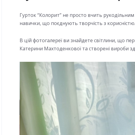
Гурток “Колорит” не просто вчить рукодільним 
навички, що поєднують творчість з корисністю
В цій фотогалереї ви знайдете світлини, що пе
Катерини Махтоденкової та створені вироби зд