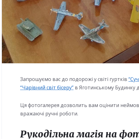
Запрошуємо вас до подорожі у світі гуртків
“Суч
“Чарівний світ бісеру”
в Яготинському Будинку д
Ця фотогалерея дозволить вам оцінити неймові
вражаючі ручні роботи.
Рукодільна магія на фо