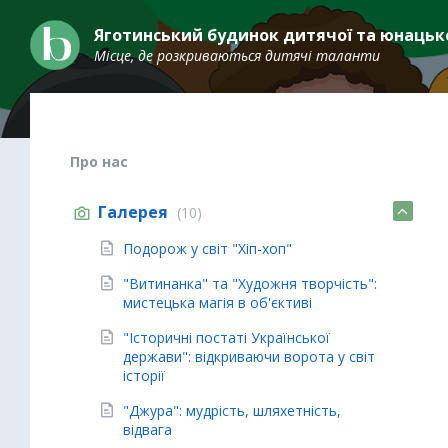
Skip
Skip
Skip
to
to
to
Яготинський будинок дитячої та юнацько
content
main
footer
Місце, де розкриваються дитячі таланти
navigation
Про нас
Галерея
(10)
Подорож у світ "Хіп-хоп"
"Витинанка" та "Художня творчість":
мистецька магія в об'єктиві
"Історичні постаті Української
держави": відкриваючи ворота у світ
історії
"Джура": мудрість, шляхетність,
відвага