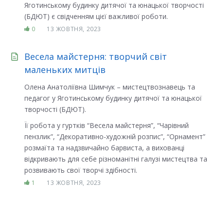
Яготинському будинку дитячої та юнацької творчості
(БДЮТ) є свідченням цієї важливої роботи.
0
13 ЖОВТНЯ, 2023
Весела майстерня: творчий світ
маленьких митців
Олена Анатоліївна Шимчук – мистецтвознавець та
педагог у Яготинському будинку дитячої та юнацької
творчості (БДЮТ).
Її робота у гуртків “Весела майстерня”, “Чарівний
пензлик”, “Декоративно-художній розпис”, “Орнамент”
розмаїта та надзвичайно барвиста, а вихованці
відкривають для себе різноманітні галузі мистецтва та
розвивають свої творчі здібності.
1
13 ЖОВТНЯ, 2023