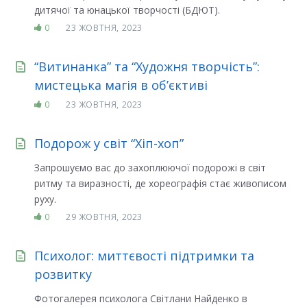
дитячої та юнацької творчості (БДЮТ).
0
23 ЖОВТНЯ, 2023
“Витинанка” та “Художня творчість”:
мистецька магія в об’єктиві
0
23 ЖОВТНЯ, 2023
Подорож у світ “Хіп-хоп”
Запрошуємо вас до захоплюючої подорожі в світ
ритму та виразності, де хореографія стає живописом
руху.
0
29 ЖОВТНЯ, 2023
Психолог: миттєвості підтримки та
розвитку
Фотогалерея психолога Світлани Найденко в