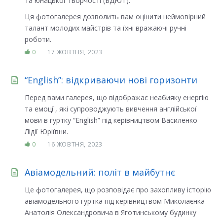
та юнацької творчості (БДЮТ).
Ця фотогалерея дозволить вам оцінити неймовірний
талант молодих майстрів та їхні вражаючі ручні
роботи.
0
17 ЖОВТНЯ, 2023
“English”: відкриваючи нові горизонти
Перед вами галерея, що відображає неабияку енергію
та емоції, які супроводжують вивчення англійської
мови в гуртку “English” під керівництвом Василенко
Лідії Юріївни.
0
16 ЖОВТНЯ, 2023
Авіамодельний: політ в майбутнє
Це фотогалерея, що розповідає про захопливу історію
авіамодельного гуртка під керівництвом Миколаєнка
Анатолія Олександровича в Яготинському будинку