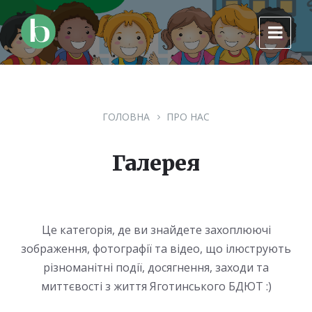
Skip
Skip
Skip
to
to
to
content
main
footer
navigation
ГОЛОВНА
ПРО НАС
Галерея
Це категорія, де ви знайдете захоплюючі
зображення, фотографії та відео, що ілюструють
різноманітні події, досягнення, заходи та
миттєвості з життя Яготинського БДЮТ :)