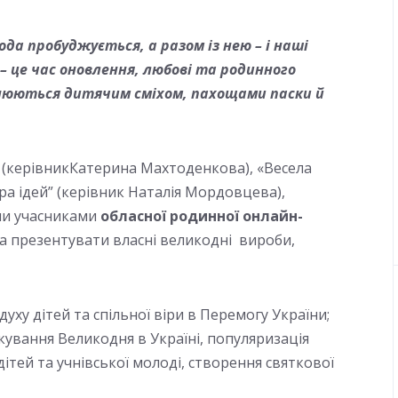
да пробуджується, а разом із нею – і наші
 – це час оновлення, любові та родинного
овнюються дитячим сміхом, пахощами паски й
» (керівникКатерина Махтоденкова), «Весела
ра ідей” (керівник Наталія Мордовцева),
ли учасниками
обласної родинної онлайн-
а презентувати власні великодні вироби,
уху дітей та спільної віри в Перемогу України;
кування Великодня в Україні, популяризація
ітей та учнівської молоді, створення святкової