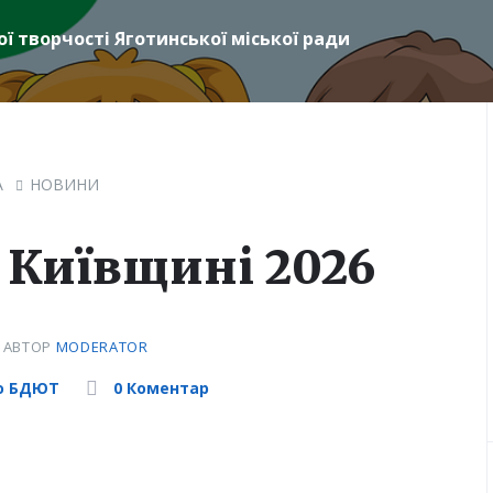
ї творчості Яготинської міської ради
А
НОВИНИ
 Київщині 2026
6
АВТОР
MODERATOR
го БДЮТ
0 Коментар