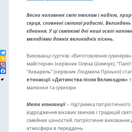
Весна наповнює світ теплом і надією, приро
серця, сповнені світлої радості. Великдень
єднання. У ці святкові дні наші оселі нап
мелодіями давніх великодніх пісень.
Вихованці гуртків: «Виготовлення сувенірів
майстерня» (керівник Олена Шимчук), “Паліт
“Акварель” (керівник Людмила Прінько) ста
етноакції «Дитинства пісня Великодня»
т
малюнки та сувеніри.
Мета етноакції
– підтримка патріотичного д
відродження вікових звичаїв і традицій свят
сімейних цінностей, патріотичне виховання д
атмосфери в переддень