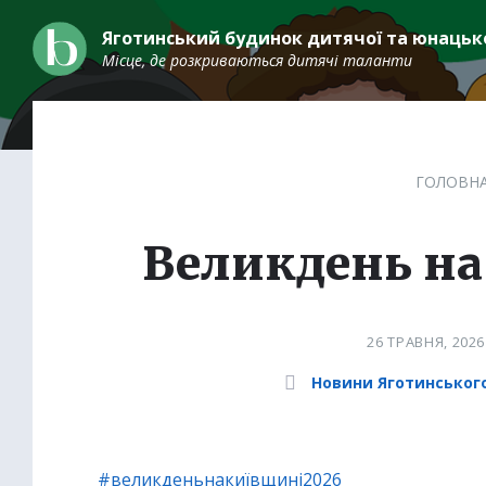
Skip
Skip
Skip
to
to
to
Яготинський будинок дитячої та юнацько
content
main
footer
Місце, де розкриваються дитячі таланти
navigation
ГОЛОВН
Великдень на
26 ТРАВНЯ, 202
Category:
Новини Яготинсько
#великденьнакиївщині2026