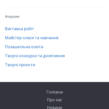
Форуми
Виставка робіт
Майстер-класи та навчання
Позашкільна освіта
Творчі конкурси та досягнення
Творчі проєкти
Головна
Про нас
Новини