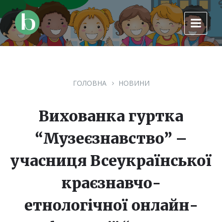
Skip
Skip
Skip
to
to
to
content
main
footer
navigation
ГОЛОВНА
НОВИНИ
Вихованка гуртка
“Музеєзнавство” –
учасниця Всеукраїнської
краєзнавчо-
етнологічної онлайн-