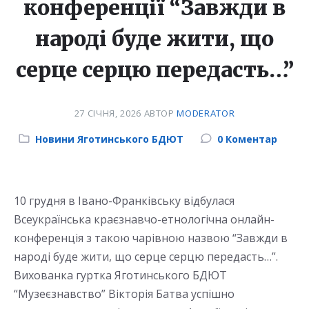
конференції “Завжди в
народі буде жити, що
серце серцю передасть…”
27 СІЧНЯ, 2026
АВТОР
MODERATOR
Category:
Новини Яготинського БДЮТ
0 Коментар
10 грудня в Івано-Франківську відбулася
Всеукраїнська краєзнавчо-етнологічна онлайн-
конференція з такою чарівною назвою “Завжди в
народі буде жити, що серце серцю передасть…”.
Вихованка гуртка Яготинського БДЮТ
“Музеєзнавство” Вікторія Батва успішно