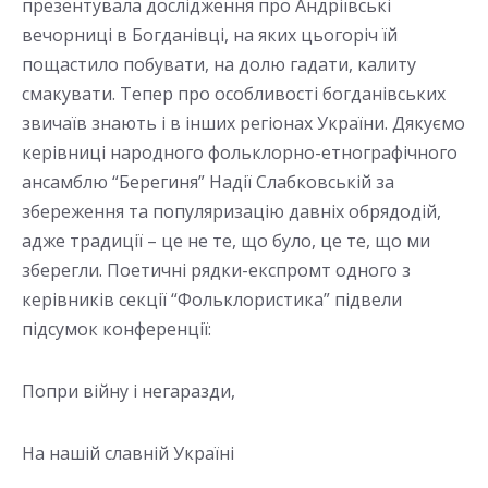
презентувала дослідження про Андріївські
вечорниці в Богданівці, на яких цьогоріч їй
пощастило побувати, на долю гадати, калиту
смакувати. Тепер про особливості богданівських
звичаїв знають і в інших регіонах України. Дякуємо
керівниці народного фольклорно-етнографічного
ансамблю “Берегиня” Надії Слабковській за
збереження та популяризацію давніх обрядодій,
адже традиції – це не те, що було, це те, що ми
зберегли. Поетичні рядки-експромт одного з
керівників секції “Фольклористика” підвели
підсумок конференції:
Попри війну і негаразди,
На нашій славній Україні