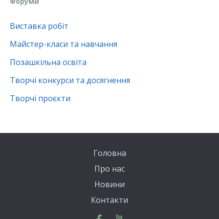
Форуми
Виставка робіт
Майстер-класи та навчання
Позашкільна освіта
Творчі конкурси та досягнення
Творчі проєкти
Головна
Про нас
Новини
Контакти