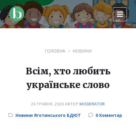
Skip
Skip
Skip
to
to
to
content
main
footer
navigation
ГОЛОВНА
НОВИНИ
Всім, хто любить
українське слово
26 ТРАВНЯ, 2026
АВТОР
MODERATOR
Category:
Новини Яготинського БДЮТ
0 Коментар