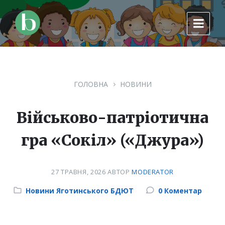
Skip
Skip
Skip
to
to
to
content
main
footer
navigation
ГОЛОВНА
НОВИНИ
Військово-патріотична
гра «Сокіл» («Джура»)
27 ТРАВНЯ, 2026
АВТОР
MODERATOR
Category:
Новини Яготинського БДЮТ
0 Коментар