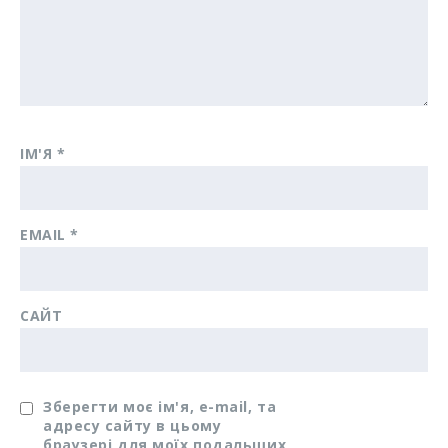
ІМ'Я
*
EMAIL
*
САЙТ
Зберегти моє ім'я, e-mail, та
адресу сайту в цьому
браузері для моїх подальших