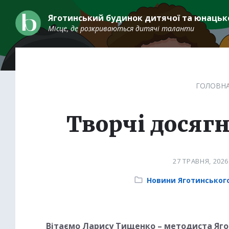
Skip
Skip
Skip
to
to
to
Яготинський будинок дитячої та юнацько
content
main
footer
Місце, де розкриваються дитячі таланти
navigation
ГОЛОВН
Творчі досяг
27 ТРАВНЯ, 202
Category:
Новини Яготинсько
Вітаємо Ларису Тищенко – методиста Яг