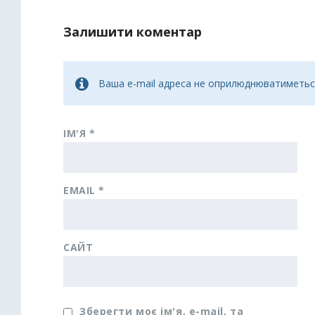
Залишити коментар
Ваша e-mail адреса не оприлюднюватиметьс
ІМ'Я
*
EMAIL
*
САЙТ
Зберегти моє ім'я, e-mail, та