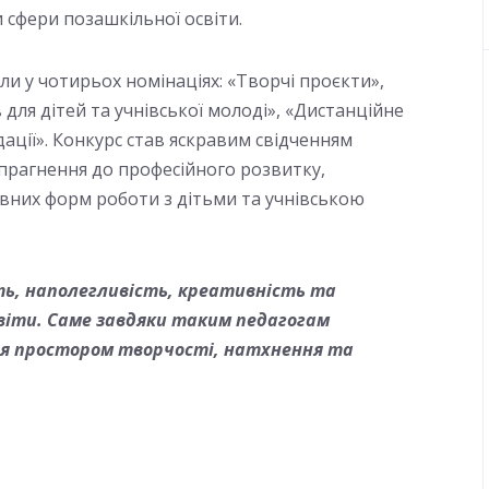
 сфери позашкільної освіти.
и у чотирьох номінаціях: «Творчі проєкти»,
для дітей та учнівської молоді», «Дистанційне
ції». Конкурс став яскравим свідченням
 прагнення до професійного розвитку,
вних форм роботи з дітьми та учнівською
ть, наполегливість, креативність та
віти. Саме завдяки таким педагогам
я простором творчості, натхнення та