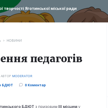
ї творчості Яготинської міської ради
А
НОВИНИ
нення педагогів
6
АВТОР
MODERATOR
го БДЮТ
0 Коментар
отинського БДЮТ
з призовим
ІІІ місцем
у