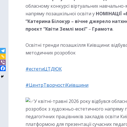
обласному конкурсі віртуальних навчально
напряму позашкільної освіти у
НОМІНАЦІЇ 
“Катерина Білокур – вічне джерело натхн
проєкт “Квіти Землі моєї”
–
Грамота
.
Освітні тренди позашкілля Київщини: відбув
методичних розробок
#естетиЦТДЮК
#ЦентрТворчостіКиївщини
У квітні-травні 2026 року відбувся обл
розробок з художньо-естетичного напряму по
педагогічних працівників закладів освіти Ки
платформою для презентації сучасних педаг