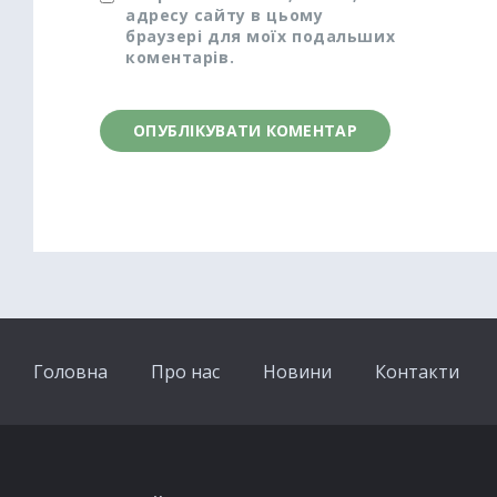
адресу сайту в цьому
браузері для моїх подальших
коментарів.
Головна
Про нас
Новини
Контакти