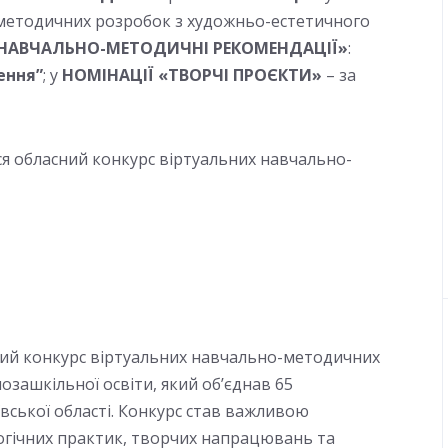
-методичних розробок з художньо-естетичного
«НАВЧАЛЬНО-МЕТОДИЧНІ РЕКОМЕНДАЦІЇ»
:
ення”
; у
НОМІНАЦІЇ «ТВОРЧІ ПРОЄКТИ»
– за
ся обласний конкурс віртуальних навчально-
асний конкурс віртуальних навчально-методичних
зашкільної освіти, який об’єднав 65
ївської області. Конкурс став важливою
огічних практик, творчих напрацювань та