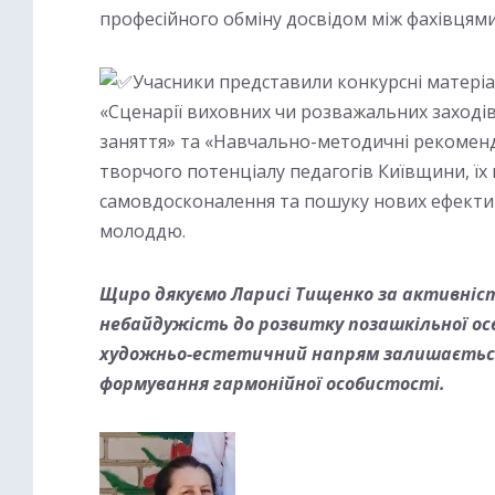
професійного обміну досвідом між фахівцями
Учасники представили конкурсні матеріал
«Сценарії виховних чи розважальних заходів 
заняття» та «Навчально-методичні рекоменда
творчого потенціалу педагогів Київщини, їх
самовдосконалення та пошуку нових ефекти
молоддю.
Щиро дякуємо Ларисі Тищенко за активніс
небайдужість до розвитку позашкільної ос
художньо-естетичний напрям залишаєтьс
формування гармонійної особистості.