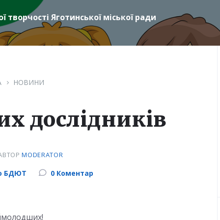
ї творчості Яготинської міської ради
А
НОВИНИ
х дослідників
АВТОР
MODERATOR
го БДЮТ
0 Коментар
аймолодших!