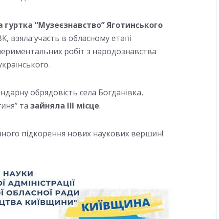
а гуртка “Музеєзнавство” Яготинського
К, взяла участь в обласному етапі
периментальних робіт з народознавства
країнського.
ндарну обрядовість села Богданівка,
иня” та
зайняла ІІІ місце
.
енного підкорення нових наукових вершин!