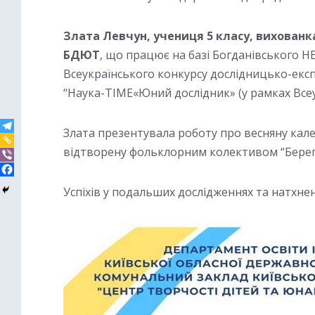
Злата Левчун, учениця 5 класу, вихованк
БДЮТ
, що працює на базі Богданівського НВ
Всеукраїнського конкурсу дослідницько-екс
“Наука-TIME«Юний дослідник» (у рамках Всеу
Злата презентувала роботу про весняну кале
відтворену фольклорним колективом “Берег
Успіхів у подальших дослідженнях та натхн