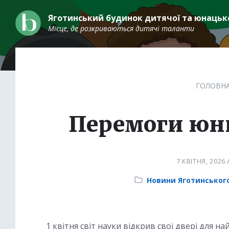
Skip
Skip
Skip
to
to
to
Яготинський будинок дитячої та юнацько
content
main
footer
Місце, де розкриваються дитячі таланти
navigation
ГОЛОВН
Перемоги юни
7 КВІТНЯ, 2026
Category:
Новини Яготинсько
1 квітня світ науки відкрив свої двері для н