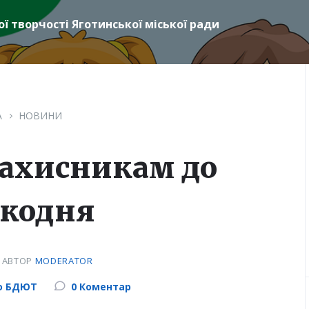
ї творчості Яготинської міської ради
А
НОВИНИ
ахисникам до
кодня
6
АВТОР
MODERATOR
го БДЮТ
0 Коментар