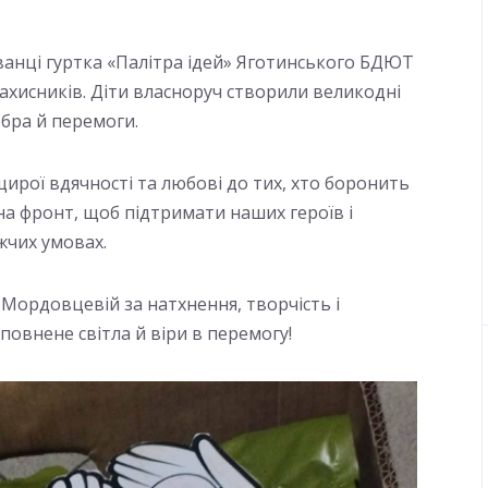
ванці гуртка «Палітра ідей» Яготинського БДЮТ
ахисників. Діти власноруч створили великодні
обра й перемоги.
щирої вдячності та любові до тих, хто боронить
на фронт, щоб підтримати наших героїв і
жчих умовах.
ї Мордовцевій за натхнення, творчість і
повнене світла й віри в перемогу!