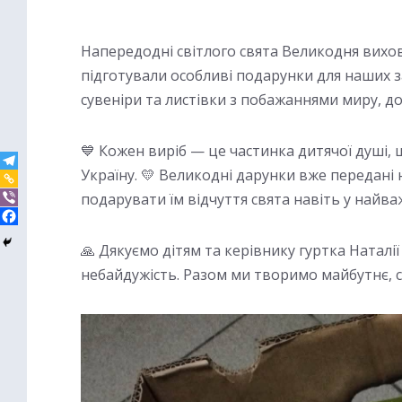
Напередодні світлого свята Великодня вихо
підготували особливі подарунки для наших з
сувеніри та листівки з побажаннями миру, д
💙 Кожен виріб — це частинка дитячої душі, 
Україну. 💛 Великодні дарунки вже передані 
подарувати їм відчуття свята навіть у найва
🙏 Дякуємо дітям та керівнику гуртка Наталі
небайдужість. Разом ми творимо майбутнє, с