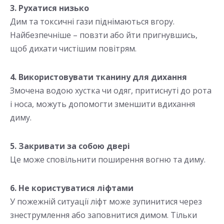
3. Рухатися низько
Дим та токсичні гази піднімаються вгору.
Найбезпечніше – повзти або йти пригнувшись,
щоб дихати чистішим повітрям.
4. Використовувати тканину для дихання
Змочена водою хустка чи одяг, притиснуті до рота
і носа, можуть допомогти зменшити вдихання
диму.
5. Закривати за собою двері
Це може сповільнити поширення вогню та диму.
6. Не користуватися ліфтами
У пожежній ситуації ліфт може зупинитися через
знеструмлення або заповнитися димом. Тільки