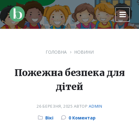
Skip
Skip
Skip
to
to
to
content
main
footer
navigation
ГОЛОВНА
НОВИНИ
Пожежна безпека для
дітей
26 БЕРЕЗНЯ, 2025
АВТОР
ADMIN
Category:
Вікі
0 Коментар