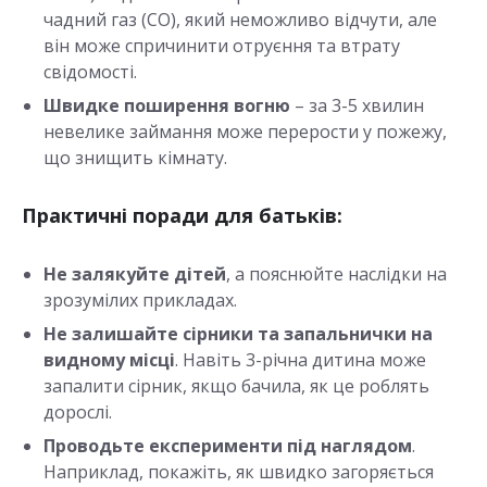
чадний газ (CO), який неможливо відчути, але
він може спричинити отруєння та втрату
свідомості.
Швидке поширення вогню
– за 3-5 хвилин
невелике займання може перерости у пожежу,
що знищить кімнату.
Практичні поради для батьків:
Не залякуйте дітей
, а пояснюйте наслідки на
зрозумілих прикладах.
Не залишайте сірники та запальнички на
видному місці
. Навіть 3-річна дитина може
запалити сірник, якщо бачила, як це роблять
дорослі.
Проводьте експерименти під наглядом
.
Наприклад, покажіть, як швидко загоряється