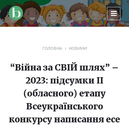
Skip
Skip
Skip
to
to
to
content
main
footer
navigation
ГОЛОВНА
НОВИНИ
“Війна за СВІЙ шлях” –
2023: підсумки ІІ
(обласного) етапу
Всеукраїнського
конкурсу написання есе