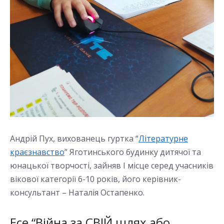
Андрій Пух, вихованець гуртка “
Літературне
краєзнавство
” Яготинського будинку дитячої та
юнацької творчості, зайняв І місце серед учасників
вікової категорії 6-10 років, його керівник-
консультант – Наталія Остапенко.
Есе “Війна за СВІЙ шлях або