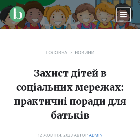
Skip
Skip
Skip
to
to
to
content
main
footer
navigation
ГОЛОВНА
НОВИНИ
Захист дітей в
соціальних мережах:
практичні поради для
батьків
12 ЖОВТНЯ, 2023
АВТОР
ADMIN