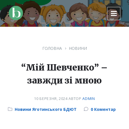
Skip
Skip
Skip
to
to
to
content
main
footer
navigation
ГОЛОВНА
НОВИНИ
“Мій Шевченко” –
завжди зі мною
10 БЕРЕЗНЯ, 2024
АВТОР
ADMIN
Category:
Новини Яготинського БДЮТ
0 Коментар