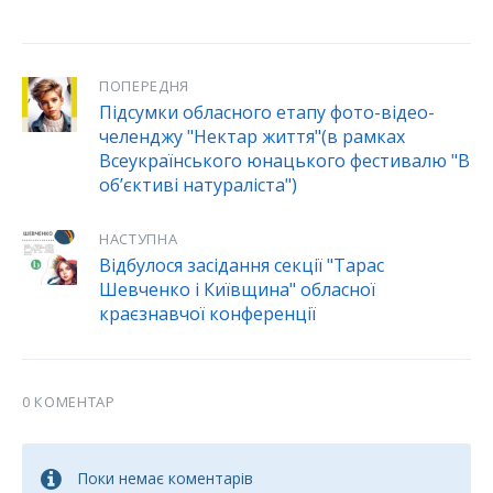
ПОПЕРЕДНЯ
Підсумки обласного етапу фото-відео-
челенджу "Нектар життя"(в рамках
Всеукраїнського юнацького фестивалю "В
об’єктиві натураліста")
НАСТУПНА
Відбулося засідання секції "Тарас
Шевченко і Київщина" обласної
краєзнавчої конференції
0 КОМЕНТАР
Поки немає коментарів