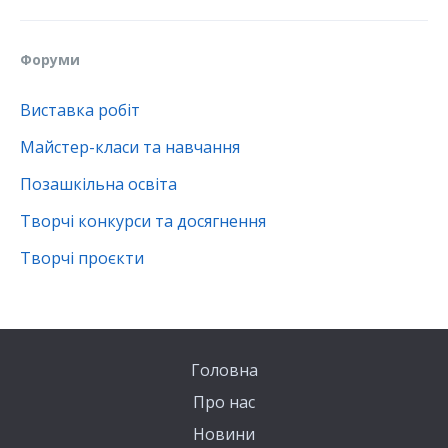
Форуми
Виставка робіт
Майстер-класи та навчання
Позашкільна освіта
Творчі конкурси та досягнення
Творчі проєкти
Головна
Про нас
Новини